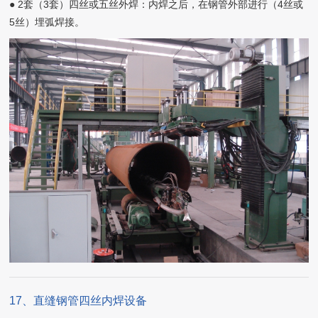
● 2套（3套）四丝或五丝外焊：内焊之后，在钢管外部进行（4丝或
5丝）埋弧焊接。
17、直缝钢管四丝内焊设备