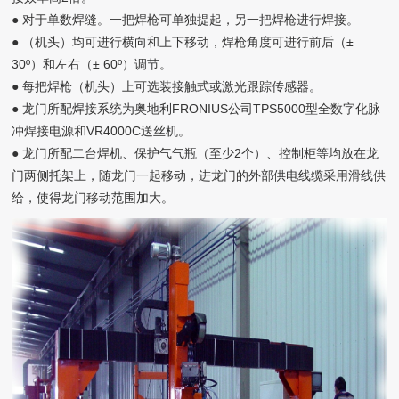
● 对于单数焊缝。一把焊枪可单独提起，另一把焊枪进行焊接。
● （机头）均可进行横向和上下移动，焊枪角度可进行前后（±
30º）和左右（± 60º）调节。
● 每把焊枪（机头）上可选装接触式或激光跟踪传感器。
● 龙门所配焊接系统为奥地利FRONIUS公司TPS5000型全数字化脉
冲焊接电源和VR4000C送丝机。
● 龙门所配二台焊机、保护气气瓶（至少2个）、控制柜等均放在龙
门两侧托架上，随龙门一起移动，进龙门的外部供电线缆采用滑线供
给，使得龙门移动范围加大。