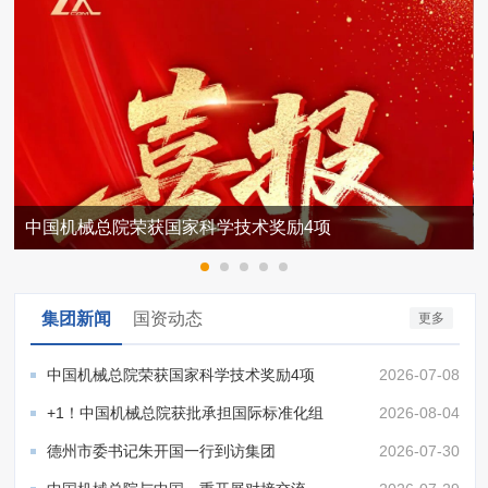
中国机械总院荣获国家科学技术奖励4项
集团新闻
国资动态
更多
中国机械总院荣获国家科学技术奖励4项
2026-07-08
+1！中国机械总院获批承担国际标准化组
2026-08-04
织（ISO）化学气相沉积涂...
德州市委书记朱开国一行到访集团
2026-07-30