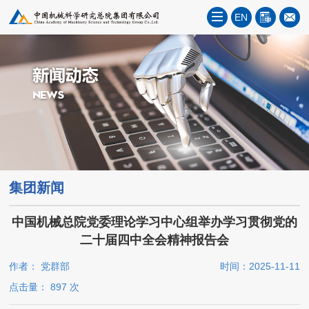
EN
集团新闻
中国机械总院党委理论学习中心组举办学习贯彻党的
二十届四中全会精神报告会
作者： 党群部
时间：2025-11-11
点击量：
897
次