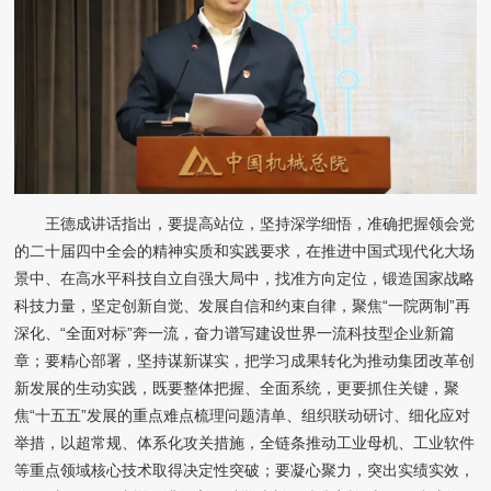
王德成讲话指出，要提高站位，坚持深学细悟，准确把握领会党
的二十届四中全会的精神实质和实践要求，在推进中国式现代化大场
景中、在高水平科技自立自强大局中，找准方向定位，锻造国家战略
科技力量，坚定创新自觉、发展自信和约束自律，聚焦“一院两制”再
深化、“全面对标”奔一流，奋力谱写建设世界一流科技型企业新篇
章；要精心部署，坚持谋新谋实，把学习成果转化为推动集团改革创
新发展的生动实践，既要整体把握、全面系统，更要抓住关键，聚
焦“十五五”发展的重点难点梳理问题清单、组织联动研讨、细化应对
举措，以超常规、体系化攻关措施，全链条推动工业母机、工业软件
等重点领域核心技术取得决定性突破；要凝心聚力，突出实绩实效，