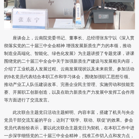
座谈会上，云南院党委书记、董事长、总经理张东宁以《深入贯
彻落实党的二十届三中全会精神 增强发展新质生产力的本领，推动
制造业高端化、智能化、绿色化发展》为主题讲授了专题党课，讲课
围绕党的二十届三中全会中关于加强新质生产建设与发展相关内容，
介绍了工业机器人发展过程、云南发展现状以及未来前景。参加活动
的9名党员代表结合本职工作和学习体会，围绕加强职工思想引领、
推动产业工人队伍建设改革、完善企业民主管理、实施劳动和技能竞
赛、开展职工创新创造，以及在助力新质生产力发展中发挥工会作用
等方面进行了交流发言。
此次联合主题党日活动主题鲜明、内容丰富，搭建了机关与央企
党员干部交流互鉴的平台，达到了“联学、联动、联促”的效果。参会
党员代表纷纷表示，要以此次联合主题党日为契机，在本职工作中进
一步深学细悟党的二十届三中全会精神，找准工作切入点和发力点，