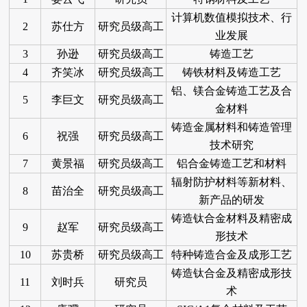
计算机数值模拟技术、行
2
苏仕方
研究员级高工
业发展
3
孙逊
研究员级高工
铸造工艺
4
齐笑冰
研究员级高工
铸铁材料及铸造工艺
铝、镁合金铸造工艺及合
5
李巨文
研究员级高工
金材料
铸造金属材料和铸造管理
6
祝强
研究员级高工
技术研究
7
黄景福
研究员级高工
铝合金铸造工艺和材料
辐射防护材料等新材料、
8
苗治全
研究员级高工
新产品的研发
铸造钛合金材料及精密成
9
赵军
研究员级高工
形技术
10
苏贵桥
研究员级高工
特种铸造合金及成形工艺
铸造钛合金及精密成形技
11
刘时兵
研究员
术